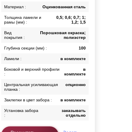
Каркасы ворот
Материал :
Оцинкованная сталь
Калитки
Толщина ламели и
0,5; 0,6; 0,7; 1;
Входные группы
рамы (мм) :
1,2; 1,5
Вид
Порошковая окраска;
покрытия :
полиэстер
ВСЕ ДЛЯ ЗАБОРА
Глубина секции (мм) :
100
Панели для забора
Ламели :
в комплекте
Боковой и верхний профили
в
:
комплекте
Центральная усиливающая
опционно
планка :
Заклепки в цвет забора :
в комплекте
Установка забора
заказывать
:
отдельно