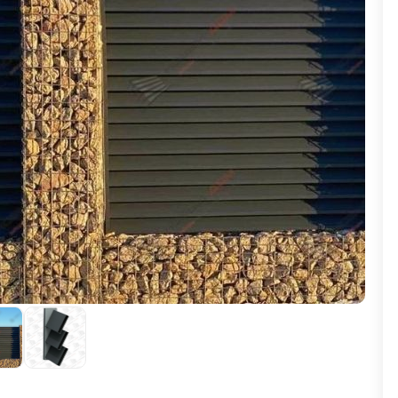
ВЫБОР ПО ХАРАКТЕРИСТИКАМ
Горизонтальные заборы
Высокие заборы
Красивые, дизайнерские заборы
ВЫБОР ПО СПОСОБУ МОНТАЖА
Заборы под ключ
Готовые заборы
Комплекты заборов-лего "сделай сам"
Быстровозводимые заборы