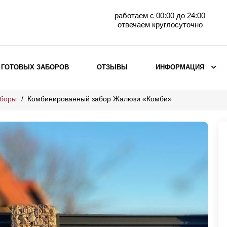
работаем с 00:00 до 24:00
отвечаем круглосуточно
 ГОТОВЫХ ЗАБОРОВ
ОТЗЫВЫ
ИНФОРМАЦИЯ
аборы
Комбинированный забор Жалюзи «Комби»
ВЫБОР ПО МАТЕРИАЛУ
Заборы с кирпичными столбами
Заборы из евроштакетника
горизонтального
Металлические заборы для дачи
Забор жалюзи с кирпичными столбами
Металлические заборы
Металлические ограждения