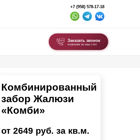
+7 (958) 578-17-18
Заказать звонок
позвоним за наш счет
ВЫБОР ПО ТИПУ
Модульные заборы и ограждения
Комбинированный
Комбинированные заборы
Секционные заборы
забор Жалюзи
«Комби»
ВОРОТА И КАЛИТКИ
Ворота откатные
от 2649 руб. за кв.м.
Ворота распашные
Ворота складные гармошка