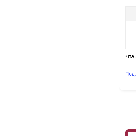
* ПЭ
Под