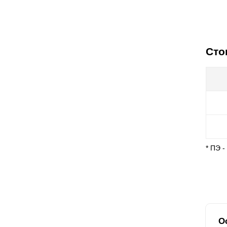
Сто
* ПЭ 
О