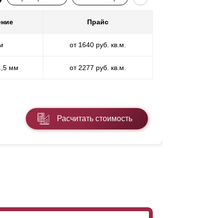
ение
Прайс
Покр
м
от 1640 руб. кв.м.
П
1,5 мм
от 2277 руб. кв.м.
ПП
* ПЭ - поли
Расчитать стоимость
Подробнее