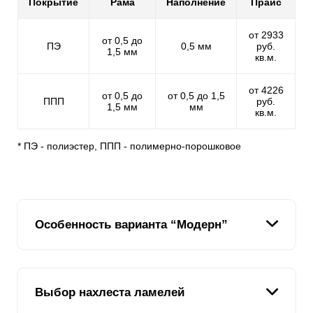
Покрытие
Рама
Наполнение
Прайс
от 2933
от 0,5 до
ПЭ
0,5 мм
руб.
1,5 мм
кв.м.
от 4226
от 0,5 до
от 0,5 до 1,5
ППП
руб.
1,5 мм
мм
кв.м.
* ПЭ - полиэстер, ППП - полимерно-порошковое
Особенность варианта “Модерн”
Этот вариант забора одинаково выглядит с обеих
Выбор нахлеста ламелей
сторон - как со стороны улицы, так и со стороны