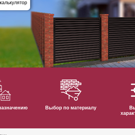
ВЫБОР ПО ХАРАКТЕРИСТИКАМ
 калькулятор
Горизонтальные заборы
Высокие заборы
Красивые, дизайнерские заборы
ВЫБОР ПО СПОСОБУ МОНТАЖА
Заборы под ключ
Готовые заборы
Комплекты заборов-лего "сделай сам"
Быстровозводимые заборы
назначению
Выбор по материалу
В
харак