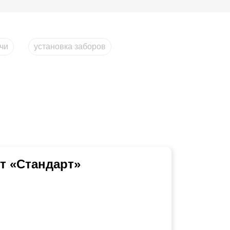
ачи
установка заборов
т «Стандарт»