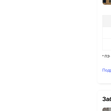
* ПЭ
Под
За