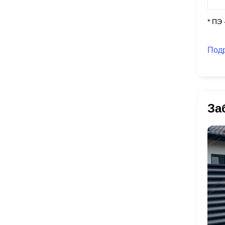
* ПЭ
Под
За