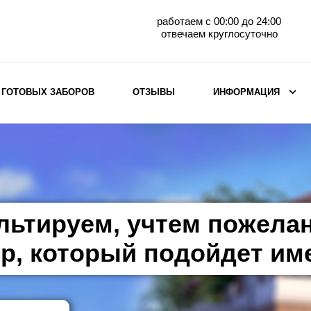
работаем с 00:00 до 24:00
отвечаем круглосуточно
 ГОТОВЫХ ЗАБОРОВ
ОТЗЫВЫ
ИНФОРМАЦИЯ
ВЫБОР ПО МАТЕРИАЛУ
Заборы с кирпичными столбами
Заборы из евроштакетника
горизонтального
льтируем, учтем пожела
Металлические заборы для дачи
Забор жалюзи с кирпичными столбами
р, который подойдет им
Металлические заборы
Металлические ограждения