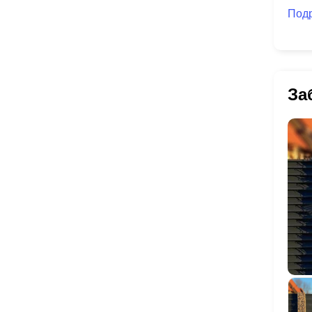
Под
За