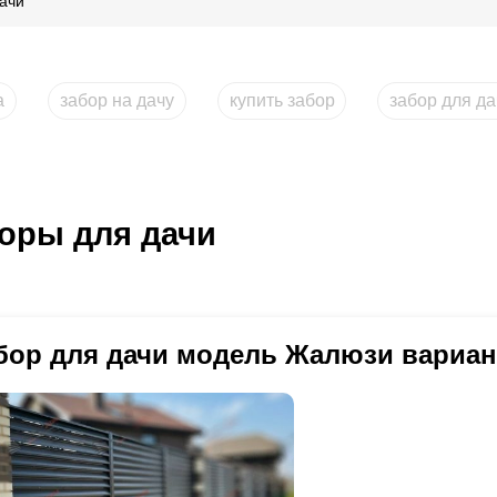
ачи
а
забор на дачу
купить забор
забор для д
оры для дачи
бор для дачи модель Жалюзи вариан