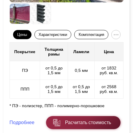
Цены
Характеристики
Комплектация
Толщина
Покрытие
Ламели
Цена
рамы
от 0,5 до
от 1832
ПЭ
0,5 мм
1,5 мм
руб. кв.м.
от 0,5 до
от 0,5 до
от 2568
ППП
1,5 мм
1,5 мм
руб. кв.м.
* ПЭ - полиэстер, ППП - полимерно-порошковое
Подробнее
Расчитать стоимость