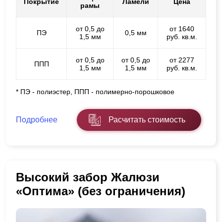
Покрытие
Ламели
Цена
рамы
от 0,5 до
от 1640
ПЭ
0,5 мм
1,5 мм
руб. кв.м.
от 0,5 до
от 0,5 до
от 2277
ППП
1,5 мм
1,5 мм
руб. кв.м.
* ПЭ - полиэстер, ППП - полимерно-порошковое
Подробнее
Расчитать стоимость
Высокий забор Жалюзи
«Оптима» (без ограничения)