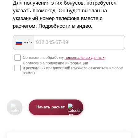
Для получения этих бонусов, потребуется
указать промокод. Он будет выслан на
Если забор должен находиться между двумя
указанный номер телефона вместе с
соседствующими участками, он может затенять
расчетом. Подробности в видео.
определенную площадь земли у ваших соседей и
причинять им неудобства. Закон запрещает
+7
строительство заборов на границе с соседствующими
участками без согласования с соседями. Размер участка
Согласен на обработку
персональных данных
Согласен на получение информации
имеет принципиальное значение при выборе высоты
и рекламных предложений (сможете отказаться в любое
время)
забора. Очень большой забор на небольшой частной
территории может загромождать двор, ограничивать
ощущение свободы и пространства для жильцов.
Кроме юридических аспектов, нужно уделить внимание
Начать расчет
технической стороне строительства и монтажа
конструкции, так как очень массивный размер постройки
налагает целый ряд технических условий: