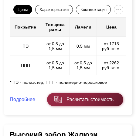
Цены
Характеристики
Комплектация
Толщина
Покрытие
Ламели
Цена
рамы
от 0,5 до
от 1713
ПЭ
0,5 мм
1,5 мм
руб. кв.м.
от 0,5 до
от 0,5 до
от 2262
ППП
1,5 мм
1,5 мм
руб. кв.м.
* ПЭ - полиэстер, ППП - полимерно-порошковое
Подробнее
Расчитать стоимость
Высокий забор Жалюзи