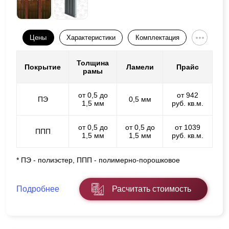
Цены
Характеристики
Комплектация
Толщина
Покрытие
Ламели
Прайс
рамы
от 0,5 до
от 942
ПЭ
0,5 мм
1,5 мм
руб. кв.м.
от 0,5 до
от 0,5 до
от 1039
ППП
1,5 мм
1,5 мм
руб. кв.м.
* ПЭ - полиэстер, ППП - полимерно-порошковое
Подробнее
Расчитать стоимость