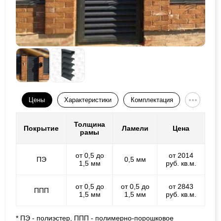
Цены
Характеристики
Комплектация
Толщина
Покрытие
Ламели
Цена
рамы
от 0,5 до
от 2014
ПЭ
0,5 мм
1,5 мм
руб. кв.м.
от 0,5 до
от 0,5 до
от 2843
ППП
1,5 мм
1,5 мм
руб. кв.м.
* ПЭ - полиэстер, ППП - полимерно-порошковое