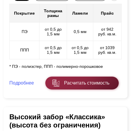
Толщина
Покрытие
Ламели
Прайс
рамы
от 0,5 до
от 942
ПЭ
0,5 мм
1,5 мм
руб. кв.м.
от 0,5 до
от 0,5 до
от 1039
ППП
1,5 мм
1,5 мм
руб. кв.м.
* ПЭ - полиэстер, ППП - полимерно-порошковое
Подробнее
Расчитать стоимость
Высокий забор «Классика»
(высота без ограничения)