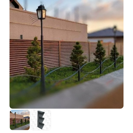
разных производителей разная от 20 до 40 микрон.
Например, на изготовление секции забора "Люкс" с
Чем толще пленка, тем она надежнее. Иногда пленка
глубиной секции 50 мм, высотой
ламелей
110 мм без
наносится на обе стороны листа, но бывает, что
перекрытия потребуется меньше стали, чем на
только на одну. В последнем случае вторую сторону
изготовление аналогичного забора, но, например, с
листа просто грунтуют (эта сторона листа, конечно,
глубиной секции 80 мм и перекрытием
ламелей
20
идет на обратную сторону забора). В общем, в этом
мм. Да и трудоемкость первого забора будет
смысле выбор на любой вкус и кошелек. Заводы-
меньше, чем второго. Отсюда и разница в цене. Вы
производители поставляют нам такую сталь в
платите только за фактическую стоимость
огромных рулонах, а мы должны с помощью
материалов и зарплату рабочих.
специальных станков нарезать из нее листы и
изготовить
ламели
для своих заборов. Получаются
красивые и качественные заборы.
Но есть несколько особенностей, на которые нужно
обратить внимание. Во-первых, толщина стали,
которая производится с таким покрытием, обычно
составляет 0,5 мм. При такой толщине можно найти
довольно широкий спектр цветов и фактур. Но если
вам необходимо изготовить забор из более толстой
стали, то, к сожалению, выбор не так широк - один,
два варианта и все. Во-вторых, при производстве