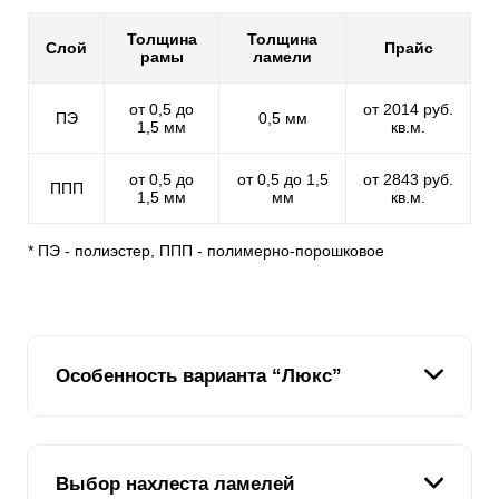
Толщина
Толщина
Слой
Прайс
рамы
ламели
от 0,5 до
от 2014 руб.
ПЭ
0,5 мм
1,5 мм
кв.м.
от 0,5 до
от 0,5 до 1,5
от 2843 руб.
ППП
1,5 мм
мм
кв.м.
* ПЭ - полиэстер, ППП - полимерно-порошковое
Особенность варианта “Люкс”
В отличие от предыдущих версий, которые
Выбор нахлеста ламелей
различались по высоте планок, но имели схожий Z-