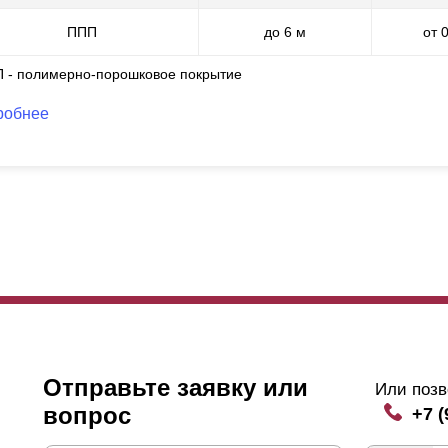
ППП
до 6 м
от 
П - полимерно-порошковое покрытие
робнее
Отправьте заявку или
Или позв
вопрос
+7 (