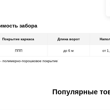
имость забора
Покрытие каркаса
Длина ворот
Напол
ППП
до 6 м
от 1
 - полимерно-порошковое покрытие
Популярные то