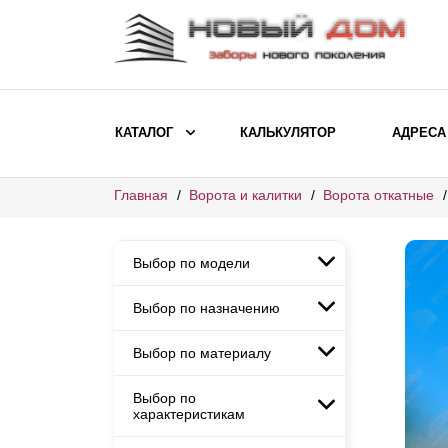
КАТАЛОГ
КАЛЬКУЛЯТОР
АДРЕСА
Главная
Ворота и калитки
Ворота откатные
ВЫБОР ПО МОДЕЛИ
Заборы Ранчо
Выбор по модели
Заборы Хай-тек
Заборы Классика
Выбор по назначению
Заборы Ранчо
Заборы Жалюзи
Заборы Хай-тек
Выбор по материалу
Заборы и ограждения для
Заборы Классика
детских садов
ВЫБОР ПО НАЗНАЧЕНИЮ
Заборы Жалюзи
Выбор по
Заборы с кирпичными столбами
Заборы для дачи
характеристикам
Заборы и ограждения для детских
Заборы из евроштакетника
Элитные заборы для коттеджей
садов