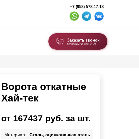
+7 (958) 578-17-18
Заказать звонок
позвоним за наш счет
ВЫБОР ПО ТИПУ
Модульные заборы и ограждения
Ворота откатные
Комбинированные заборы
Секционные заборы
Хай-тек
ВОРОТА И КАЛИТКИ
от 167437 руб. за шт.
Ворота откатные
Ворота распашные
Материал :
Сталь, оцинкованная сталь
Ворота складные гармошка