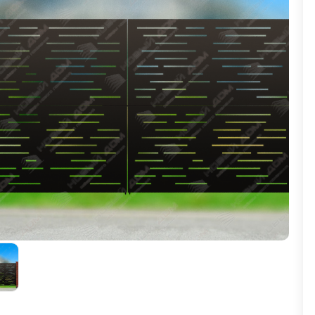
ВЫБОР ПО ХАРАКТЕРИСТИКАМ
Горизонтальные заборы
Высокие заборы
Красивые, дизайнерские заборы
ВЫБОР ПО СПОСОБУ МОНТАЖА
Заборы под ключ
Готовые заборы
Комплекты заборов-лего "сделай сам"
Быстровозводимые заборы