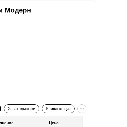
и Модерн
Ворота
Характеристики
Комплектация
лнение
Цена
Покр