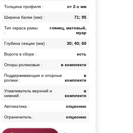
Толщина профиля :
от 2-х мм
Каркасы ворот
Калитки
Ширина балки (мм) :
71; 95
Входные группы
Тип окраса рамы
глянец, матовый,
:
муар
ВСЕ ДЛЯ ЗАБОРА
Глубина секции (мм) :
30; 40; 60
Панели для забора
Ворота в сборе :
есть
Опоры роликовые :
в комплекте
Поддерживающие и опорные
в
ролики :
комплекте
Улавливатель верхний и
в
нижний :
комплекте
Автоматика :
опционно
Ограничитель :
опционно