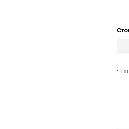
Сто
* ППП