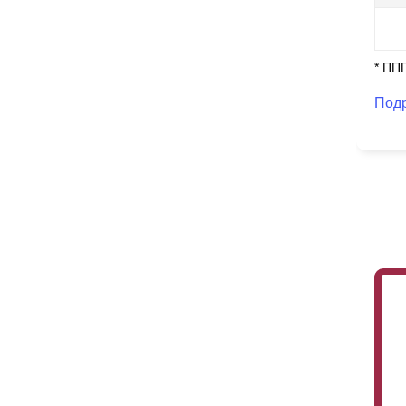
* ПП
Под