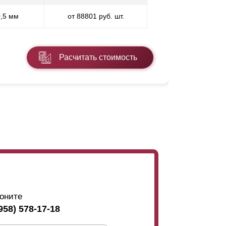
0,5 мм
от 88801 руб. шт.
* ППП - пол
Расчитать стоимость
Подробнее
оните
958) 578-17-18