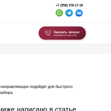
+7 (958) 578-17-18
Заказать звонок
позвоним за наш счет
ВЫБОР ПО ТИПУ
Модульные заборы и ограждения
Комбинированные заборы
Секционные заборы
п направляющих подойдет для быстрого
ВОРОТА И КАЛИТКИ
 забора
Ворота откатные
Ворота распашные
 ниже написано в статье,
Ворота складные гармошка