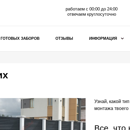
работаем с 00:00 до 24:00
отвечаем круглосуточно
 ГОТОВЫХ ЗАБОРОВ
ОТЗЫВЫ
ИНФОРМАЦИЯ
ВЫБОР ПО МАТЕРИАЛУ
Заборы с кирпичными столбами
их
Заборы из евроштакетника
горизонтального
Металлические заборы для дачи
Забор жалюзи с кирпичными столбами
Узнай, какой ти
Металлические заборы
монтажа твоего
Металлические ограждения
Все, что