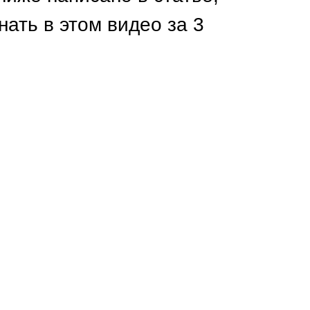
Каркасы ворот
нать в этом видео за 3
Калитки
Входные группы
ВСЕ ДЛЯ ЗАБОРА
Панели для забора