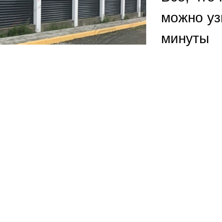
ВЫБОР ПО ХАРАКТЕРИСТИКАМ
можно уз
Горизонтальные заборы
минуты
Высокие заборы
Красивые, дизайнерские заборы
ВЫБОР ПО СПОСОБУ МОНТАЖА
Заборы под ключ
Готовые заборы
Комплекты заборов-лего "сделай сам"
Быстровозводимые заборы