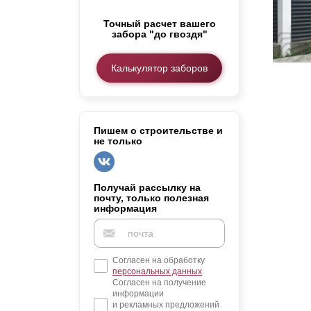
Заборы для дачи
Точный расчет вашего
Элитные заборы для коттеджей
забора "до гвоздя"
Заборы и ограждения для школ
Забор на участок 10 соток
Калькулятор заборов
Заборы и ограждения для дома
Пишем о строительстве и
не только
Получай рассылку на
почту, только полезная
информация
Согласен на обработку
персональных данных
Согласен на получение
информации
и рекламных предложений