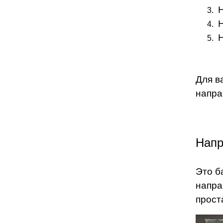
Для в
напра
Напр
Это б
напра
прост