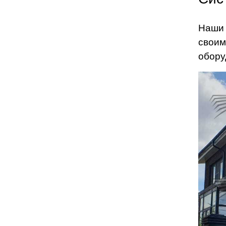
Наши 
своим
обору