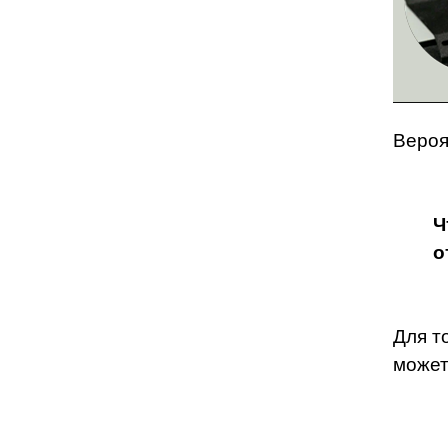
Вероя
Ч
о
Для т
может