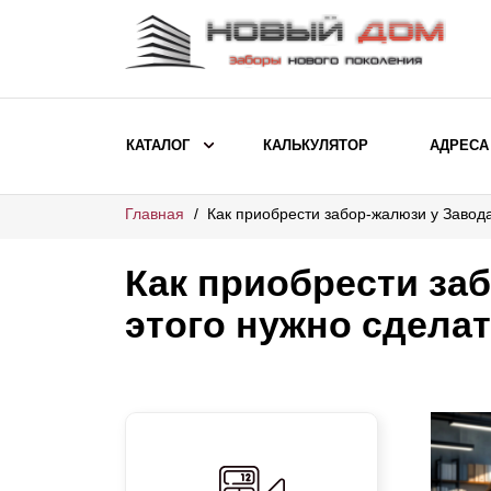
КАТАЛОГ
КАЛЬКУЛЯТОР
АДРЕСА
Главная
Как приобрести забор-жалюзи у Завода
ВЫБОР ПО МОДЕЛИ
Заборы Ранчо
Как приобрести за
Заборы Хай-тек
этого нужно сдела
Заборы Классика
Заборы Жалюзи
ВЫБОР ПО НАЗНАЧЕНИЮ
Заборы и ограждения для детских
садов