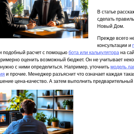
ВЫБОР ПО ХАРАКТЕРИСТИКАМ
В статье расска
Горизонтальные заборы
сделать правиль
Высокие заборы
Новый Дом.
Красивые, дизайнерские заборы
Прежде всего н
консультации и
ВЫБОР ПО СПОСОБУ МОНТАЖА
и подобный расчет с помощью
бота или калькулятора
на сай
примерно оценить возможный бюджет. Он не учитывает нек
Заборы под ключ
 нужно с ними определиться. Например, уточнить
модель ла
Готовые заборы
ия
и прочие. Менеджер разъяснит что означает каждая такая
Комплекты заборов-лего "сделай сам"
шение цена-качество. А затем выполнить предварительный 
Быстровозводимые заборы