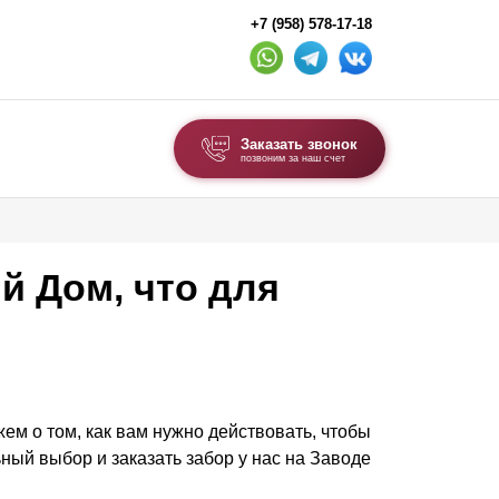
+7 (958) 578-17-18
Заказать звонок
позвоним за наш счет
ВЫБОР ПО ТИПУ
Модульные заборы и ограждения
й Дом, что для
Комбинированные заборы
Секционные заборы
ВОРОТА И КАЛИТКИ
жем о том, как вам нужно действовать, чтобы
Ворота откатные
ный выбор и заказать забор у нас на Заводе
Ворота распашные
Ворота складные гармошка