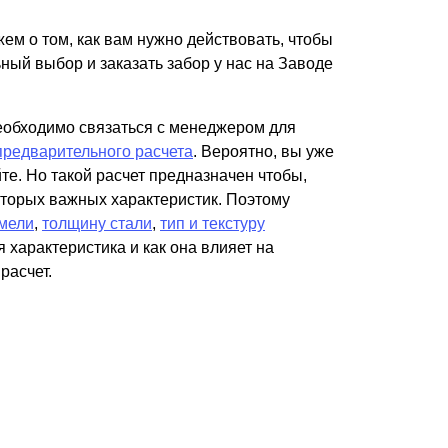
Каркасы ворот
жем о том, как вам нужно действовать, чтобы
Калитки
ный выбор и заказать забор у нас на Заводе
Входные группы
еобходимо связаться с менеджером для
ВСЕ ДЛЯ ЗАБОРА
предварительного расчета
. Вероятно, вы уже
те. Но такой расчет предназначен чтобы,
Панели для забора
оторых важных характеристик. Поэтому
мели
,
толщину стали
,
тип и текстуру
 характеристика и как она влияет на
расчет.