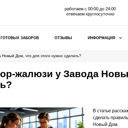
работаем с 00:00 до 24:00
отвечаем круглосуточно
 ГОТОВЫХ ЗАБОРОВ
ОТЗЫВЫ
ИНФОРМАЦИЯ
 Новый Дом, что для этого нужно сделать?
ВЫБОР ПО МАТЕРИАЛУ
Заборы с кирпичными столбами
бор-жалюзи у Завода Новы
Заборы из евроштакетника
ть?
горизонтального
Металлические заборы для дачи
Забор жалюзи с кирпичными столбами
Металлические заборы
В статье расска
Металлические ограждения
сделать правиль
Новый Дом.