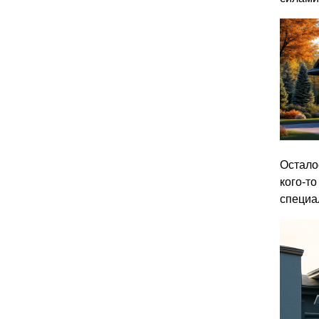
Остало
кого-то
специа