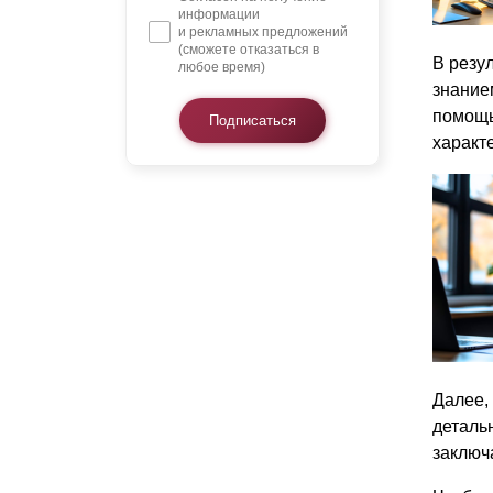
информации
и рекламных предложений
(сможете отказаться в
В резу
любое время)
знание
помощь
Подписаться
характ
Далее,
детальн
заключ