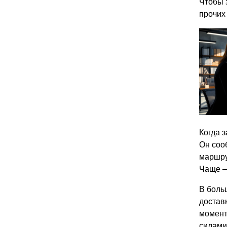
Чтобы 
прочих
Когда з
Он соо
маршру
Чаще —
В боль
достав
момент
силами