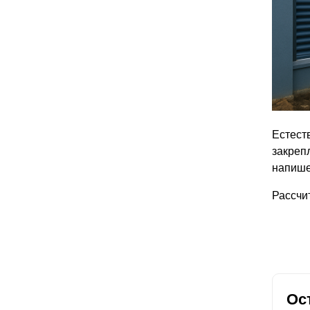
Естеств
закрепл
напише
Рассчи
Ос