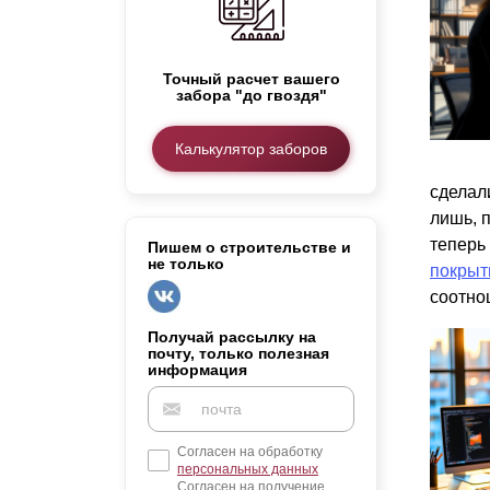
Заборы для дачи
Элитные заборы для коттеджей
Заборы и ограждения для школ
Точный расчет вашего
забора "до гвоздя"
Забор на участок 10 соток
Заборы и ограждения для дома
Калькулятор заборов
сделал
лишь, 
теперь
Пишем о строительстве и
не только
покрыт
соотно
Получай рассылку на
почту, только полезная
информация
Согласен на обработку
персональных данных
Согласен на получение