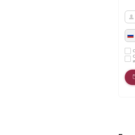
С
С
и